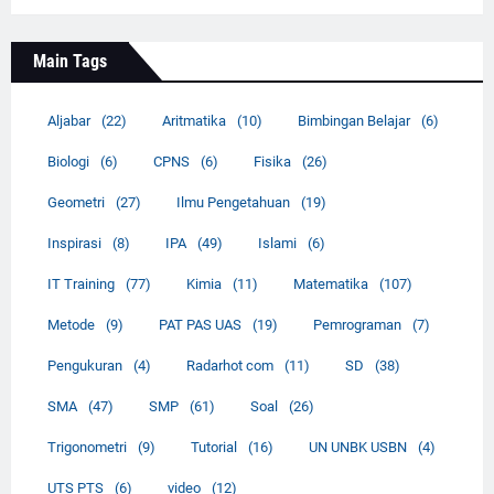
Main Tags
Aljabar
(22)
Aritmatika
(10)
Bimbingan Belajar
(6)
Biologi
(6)
CPNS
(6)
Fisika
(26)
Geometri
(27)
Ilmu Pengetahuan
(19)
Inspirasi
(8)
IPA
(49)
Islami
(6)
IT Training
(77)
Kimia
(11)
Matematika
(107)
Metode
(9)
PAT PAS UAS
(19)
Pemrograman
(7)
Pengukuran
(4)
Radarhot com
(11)
SD
(38)
SMA
(47)
SMP
(61)
Soal
(26)
Trigonometri
(9)
Tutorial
(16)
UN UNBK USBN
(4)
UTS PTS
(6)
video
(12)