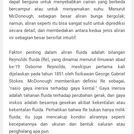
dapat berguna untuk menyebabkan cairan yang berbeda
bercampur atau untuk menyamakan suhu. Menurut
McDonough, sebagian besar aliran bunga bergolak;
namun, aliran seperti itu bisa sangat sulit untuk diprediksi
secara detail, dan membedakan antara kedua jenis aliran
ini sebagian besar bersifat intuitif.
Faktor penting dalam aliran fluida adalah bilangan
Reynolds fluida (Re), yang dinamai menurut ilmuwan abad
ke-19 Osborne Reynolds, meskipun pertama kali
dijelaskan pada tahun 1851 oleh fisikawan George Gabriel
Stokes. McDonough memberikan definisi Re sebagai,
"rasio gaya inersia terhadap gaya kental." Gaya inersia
adalah tahanan fluida terhadap perubahan gerak, dan gaya
viskos adalah besarnya gesekan akibat kekentalan atau
kekentalan fluida. Perhatikan bahwa Re bukan hanya milik
fluida; itu juga mencakup kondisi alirannya seperti
kecepatannya dan ukuran dan bentuk saluran atau
penghalang apa pun.