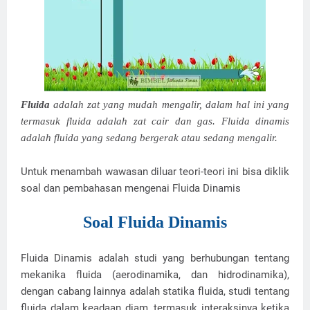
Fluida
adalah zat yang mudah mengalir, dalam hal ini yang
termasuk fluida adalah zat cair dan gas. Fluida dinamis
adalah fluida yang sedang bergerak atau sedang mengalir.
Untuk menambah wawasan diluar teori-teori ini bisa diklik
soal dan pembahasan mengenai Fluida Dinamis
Soal Fluida Dinamis
Fluida Dinamis adalah studi yang berhubungan tentang
mekanika fluida (aerodinamika, dan hidrodinamika),
dengan cabang lainnya adalah statika fluida, studi tentang
fluida dalam keadaan diam, termasuk interaksinya ketika