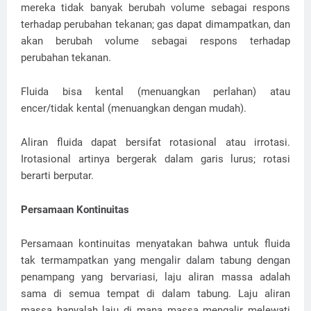
mereka tidak banyak berubah volume sebagai respons
terhadap perubahan tekanan; gas dapat dimampatkan, dan
akan berubah volume sebagai respons terhadap
perubahan tekanan.
Fluida bisa kental (menuangkan perlahan) atau
encer/tidak kental (menuangkan dengan mudah).
Aliran fluida dapat bersifat rotasional atau irrotasi.
Irotasional artinya bergerak dalam garis lurus; rotasi
berarti berputar.
Persamaan Kontinuitas
Persamaan kontinuitas menyatakan bahwa untuk fluida
tak termampatkan yang mengalir dalam tabung dengan
penampang yang bervariasi, laju aliran massa adalah
sama di semua tempat di dalam tabung. Laju aliran
massa hanyalah laju di mana massa mengalir melewati