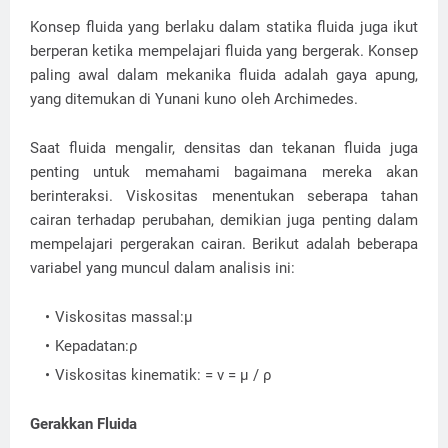
Konsep fluida yang berlaku dalam statika fluida juga ikut
berperan ketika mempelajari fluida yang bergerak. Konsep
paling awal dalam mekanika fluida adalah gaya apung,
yang ditemukan di Yunani kuno oleh Archimedes.
Saat fluida mengalir, densitas dan tekanan fluida juga
penting untuk memahami bagaimana mereka akan
berinteraksi. Viskositas menentukan seberapa tahan
cairan terhadap perubahan, demikian juga penting dalam
mempelajari pergerakan cairan. Berikut adalah beberapa
variabel yang muncul dalam analisis ini:
Viskositas massal:μ
Kepadatan:ρ
Viskositas kinematik: = ν = μ / ρ
Gerakkan Fluida