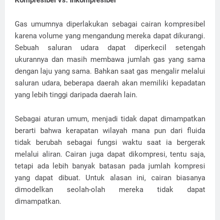
Kompresibel vs. Inkompresibel
Gas umumnya diperlakukan sebagai cairan kompresibel
karena volume yang mengandung mereka dapat dikurangi.
Sebuah saluran udara dapat diperkecil setengah
ukurannya dan masih membawa jumlah gas yang sama
dengan laju yang sama. Bahkan saat gas mengalir melalui
saluran udara, beberapa daerah akan memiliki kepadatan
yang lebih tinggi daripada daerah lain.
Sebagai aturan umum, menjadi tidak dapat dimampatkan
berarti bahwa kerapatan wilayah mana pun dari fluida
tidak berubah sebagai fungsi waktu saat ia bergerak
melalui aliran. Cairan juga dapat dikompresi, tentu saja,
tetapi ada lebih banyak batasan pada jumlah kompresi
yang dapat dibuat. Untuk alasan ini, cairan biasanya
dimodelkan seolah-olah mereka tidak dapat
dimampatkan.