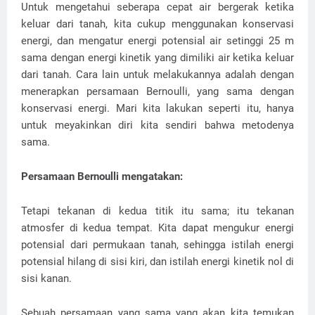
Untuk mengetahui seberapa cepat air bergerak ketika
keluar dari tanah, kita cukup menggunakan konservasi
energi, dan mengatur energi potensial air setinggi 25 m
sama dengan energi kinetik yang dimiliki air ketika keluar
dari tanah. Cara lain untuk melakukannya adalah dengan
menerapkan persamaan Bernoulli, yang sama dengan
konservasi energi. Mari kita lakukan seperti itu, hanya
untuk meyakinkan diri kita sendiri bahwa metodenya
sama.
Persamaan Bernoulli mengatakan:
Tetapi tekanan di kedua titik itu sama; itu tekanan
atmosfer di kedua tempat. Kita dapat mengukur energi
potensial dari permukaan tanah, sehingga istilah energi
potensial hilang di sisi kiri, dan istilah energi kinetik nol di
sisi kanan.
Sebuah persamaan yang sama yang akan kita temukan