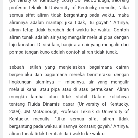
(University of Kentucky, 2009) JM McDonough, seorang
profesor teknik di University of Kentucky, menulis, "Jika
semua sifat aliran tidak bergantung pada waktu, maka
alirannya adalah mantap; jika tidak, itu goyah." Artinya,
aliran tetap tidak berubah dari waktu ke waktu. Contoh
aliran tunak adalah air yang mengalir melalui pipa dengan
laju konstan. Di sisi lain, banjir atau air yang mengalir dari
pompa tangan kuno adalah contoh aliran tidak tunak.
sebuah istilah yang menjelaskan bagaimana cairan
berperilaku dan bagaimana mereka berinteraksi dengan
lingkungan alaminya — misalnya, air yang mengalir
melalui kanal atau pipa atau di atas permukaan. Aliran
mungkin lambat atau tidak stabil. Dalam kuliahnya
tentang Fluida Dinamis dasar (University of Kentucky,
2009), JM McDonough, Profesor Teknik di University of
Kentucky, menulis, "Jika semua sifat aliran tidak
bergantung pada waktu, alirannya konstan; goyah." Artinya,
aliran tunak tidak berubah dari waktu ke waktu.