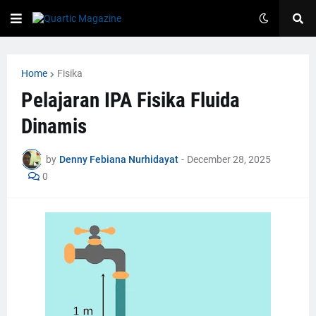
Home
Fisika
Pelajaran IPA Fisika Fluida
Dinamis
by
Denny Febiana Nurhidayat
-
December 28, 2025
0