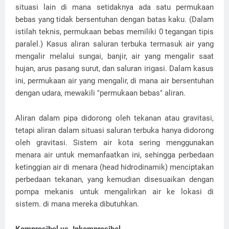
situasi lain di mana setidaknya ada satu permukaan
bebas yang tidak bersentuhan dengan batas kaku. (Dalam
istilah teknis, permukaan bebas memiliki 0 tegangan tipis
paralel.) Kasus aliran saluran terbuka termasuk air yang
mengalir melalui sungai, banjir, air yang mengalir saat
hujan, arus pasang surut, dan saluran irigasi. Dalam kasus
ini, permukaan air yang mengalir, di mana air bersentuhan
dengan udara, mewakili "permukaan bebas" aliran.
Aliran dalam pipa didorong oleh tekanan atau gravitasi,
tetapi aliran dalam situasi saluran terbuka hanya didorong
oleh gravitasi. Sistem air kota sering menggunakan
menara air untuk memanfaatkan ini, sehingga perbedaan
ketinggian air di menara (head hidrodinamik) menciptakan
perbedaan tekanan, yang kemudian disesuaikan dengan
pompa mekanis untuk mengalirkan air ke lokasi di
sistem. di mana mereka dibutuhkan.