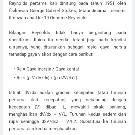
Reynolds pertama kali dihitung pada tahun 1951 oleh
fisikawan George Gabriel Stokes, tetapi dinamai menurut
ilmuwan abad ke-19 Osborne Reynolds.
Bilangan Reynolds tidak hanya bergantung pada
spesifikasi fluida itu sendiri tetapi juga pada kondisi
alirannya, yang diturunkan sebagai rasio gaya inersia
terhadap gaya viskos dengan cara berikut:
Re = Gaya inersia / Gaya kental
Re = (ρ V dV/dx) / (μ d2V/dx2)
Istilah dV/dx adalah gradien kecepatan (atau turunan
pertama dari kecepatan), yang sebanding dengan
kecepatan (V) dibagi L, mewakili skala panjang,
menghasilkan dV/dx = V/L. Turunan kedua sedemikian
rupa sehingga d2V/dx2 = V/L2. Substitusi ke turunan
pertama dan kedua menghasilkan: