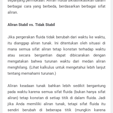
sepanjang permukaan. Aliran fluida diklasifikasikan dalam
berbagai cara yang berbeda, berdasarkan berbagai sifat
aliran.
Aliran Stabil vs. Tidak Stabil
Jika pergerakan fluida tidak berubah dari waktu ke waktu,
itu dianggap aliran tunak. Ini ditentukan oleh situasi di
mana semua sifat aliran tetap konstan terhadap waktu
atau secara bergantian dapat dibicarakan dengan
mengatakan bahwa turunan waktu dari medan aliran
menghilang. (Lihat kalkulus untuk mengetahui lebih lanjut
tentang memahami turunan.)
Aliran keadaan tunak bahkan lebih sedikit bergantung
pada waktu karena semua sifat fluida (bukan hanya sifat
aliran) tetap konstan di setiap titik di dalam fluida. Jadi
jika Anda memiliki aliran tunak, tetapi sifat fluida itu
sendiri berubah di beberapa titik (mungkin karena