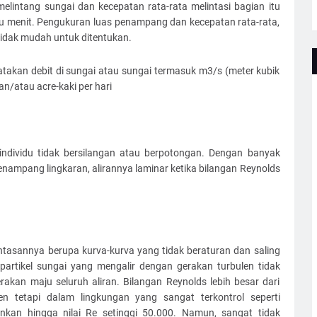
melintang sungai dan kecepatan rata-rata melintasi bagian itu
tu menit. Pengukuran luas penampang dan kecepatan rata-rata,
tidak mudah untuk ditentukan.
akan debit di sungai atau sungai termasuk m3/s (meter kubik
dan/atau acre-kaki per hari
el individu tidak bersilangan atau berpotongan. Dengan banyak
nampang lingkaran, alirannya laminar ketika bilangan Reynolds
 lintasannya berupa kurva-kurva yang tidak beraturan dan saling
-partikel sungai yang mengalir dengan gerakan turbulen tidak
rakan maju seluruh aliran. Bilangan Reynolds lebih besar dari
en tetapi dalam lingkungan yang sangat terkontrol seperti
hankan hingga nilai Re setinggi 50.000. Namun, sangat tidak