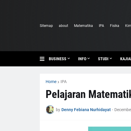
Sitemap
about
Matematika
IPA
Fisika
Kim
BUSINESS
INFO
STUDI
KAJIA
Home
IPA
Pelajaran Matemati
by
Denny Febiana Nurhidayat
-
December