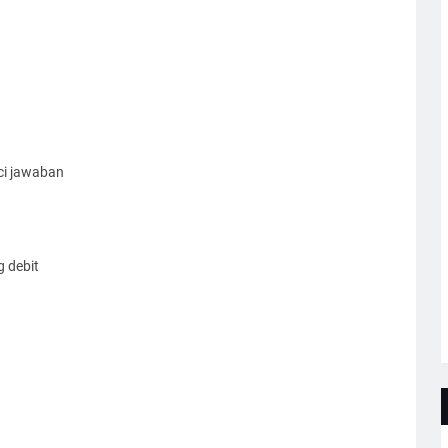
ci jawaban
 debit