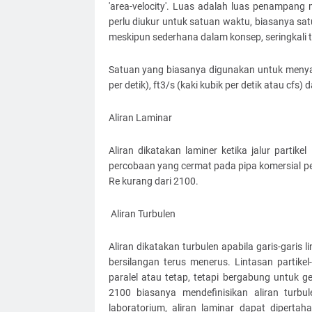
'area-velocity'. Luas adalah luas penampang 
perlu diukur untuk satuan waktu, biasanya sa
meskipun sederhana dalam konsep, seringkali 
Satuan yang biasanya digunakan untuk menyat
per detik), ft3/s (kaki kubik per detik atau cfs) 
Aliran Laminar
Aliran dikatakan laminer ketika jalur partik
percobaan yang cermat pada pipa komersial pe
Re kurang dari 2100.
Aliran Turbulen
Aliran dikatakan turbulen apabila garis-garis
bersilangan terus menerus. Lintasan partikel
paralel atau tetap, tetapi bergabung untuk ge
2100 biasanya mendefinisikan aliran turbul
laboratorium, aliran laminar dapat diperta