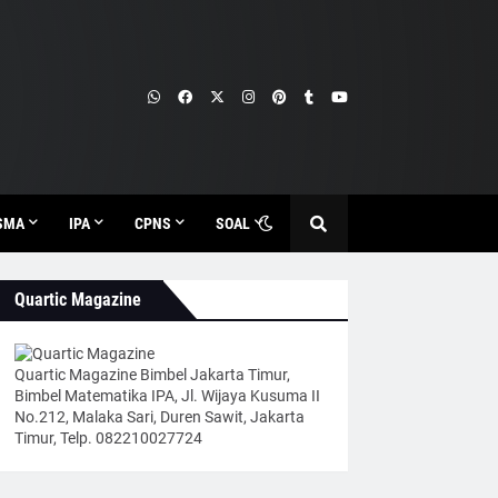
SMA
IPA
CPNS
SOAL
Quartic Magazine
Quartic Magazine Bimbel Jakarta Timur,
Bimbel Matematika IPA, Jl. Wijaya Kusuma II
No.212, Malaka Sari, Duren Sawit, Jakarta
Timur, Telp. 082210027724