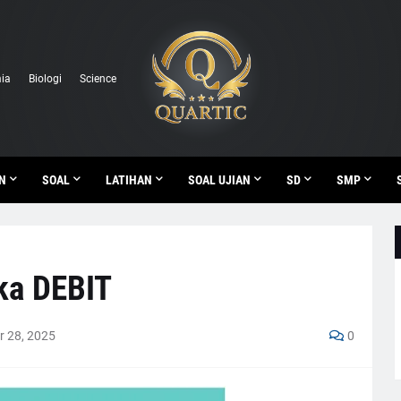
ia
Biologi
Science
N
SOAL
LATIHAN
SOAL UJIAN
SD
SMP
ka DEBIT
 28, 2025
0