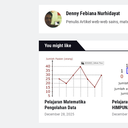
Denny Febiana Nurhidayat
Penulis Artikel web-web sains, mat
You might like
Pelajaran Matematika
Pelajar
Pengolahan Data
HIMPUN
December 28, 2025
December 