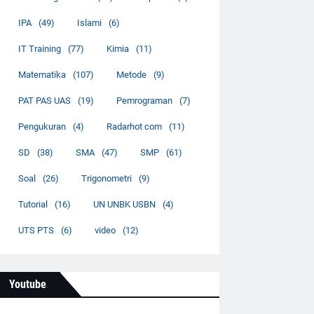
IPA
(49)
Islami
(6)
IT Training
(77)
Kimia
(11)
Matematika
(107)
Metode
(9)
PAT PAS UAS
(19)
Pemrograman
(7)
Pengukuran
(4)
Radarhot com
(11)
SD
(38)
SMA
(47)
SMP
(61)
Soal
(26)
Trigonometri
(9)
Tutorial
(16)
UN UNBK USBN
(4)
UTS PTS
(6)
video
(12)
Youtube