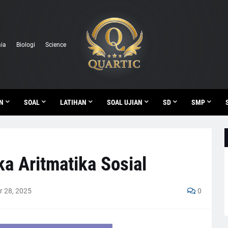
ia
Biologi
Science
N
SOAL
LATIHAN
SOAL UJIAN
SD
SMP
a Aritmatika Sosial
 28, 2025
0