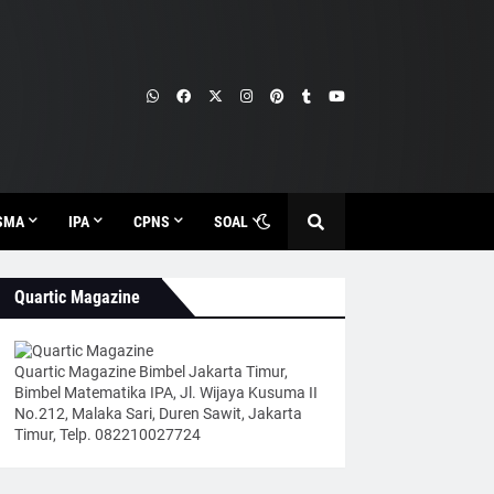
SMA
IPA
CPNS
SOAL
Quartic Magazine
Quartic Magazine Bimbel Jakarta Timur,
Bimbel Matematika IPA, Jl. Wijaya Kusuma II
No.212, Malaka Sari, Duren Sawit, Jakarta
Timur, Telp. 082210027724