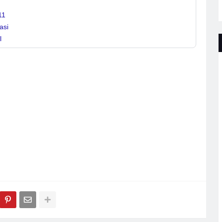
11
asi
l