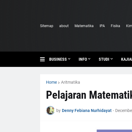
Sitemap
about
Matematika
IPA
Fisika
Kim
BUSINESS
INFO
STUDI
KAJIA
Home
Aritmatika
Pelajaran Matematik
by
Denny Febiana Nurhidayat
-
December