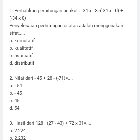
1. Perhatikan perhitungan berikut :
-34 x 18=(-34 x 10) +
(-34 x 8)
Penyelesaian perhitungan di atas adalah menggunakan
sifat.....
a. komutatif
b. kualitatif
c. asosiatif
d. distributif
2. Nilai dari - 45 + 28 - (-71)=....
a. - 54
b. - 45
c. 45
d. 54
3. Hasil dari 128 : (27 - 43) + 72 x 31=....
a. 2.224
b. 2.232