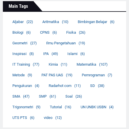
Main Tags
Aljabar
(22)
Aritmatika
(10)
Bimbingan Belajar
(6)
Biologi
(6)
CPNS
(6)
Fisika
(26)
Geometri
(27)
Ilmu Pengetahuan
(19)
Inspirasi
(8)
IPA
(49)
Islami
(6)
IT Training
(77)
Kimia
(11)
Matematika
(107)
Metode
(9)
PAT PAS UAS
(19)
Pemrograman
(7)
Pengukuran
(4)
Radarhot com
(11)
SD
(38)
SMA
(47)
SMP
(61)
Soal
(26)
Trigonometri
(9)
Tutorial
(16)
UN UNBK USBN
(4)
UTS PTS
(6)
video
(12)