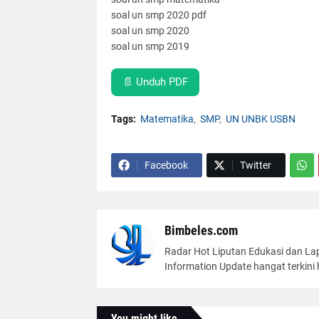
soal un smp 2020 pdf
soal un smp 2020
soal un smp 2019
📄 Unduh PDF
Tags:
Matematika
SMP
UN UNBK USBN
Facebook
Twitter
Bimbeles.com
Radar Hot Liputan Edukasi dan Lap
Information Update hangat terkini h
You might like