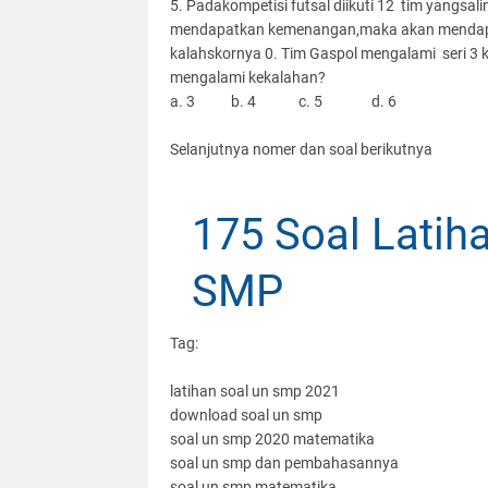
5. Padakompetisi futsal diikuti 12
tim yangsali
mendapatkan kemenangan,maka akan mendapat s
kalahskornya 0. Tim Gaspol mengalami
seri 3
mengalami kekalahan?
a. 3
b. 4
c. 5
d. 6
Selanjutnya nomer dan soal berikutnya
175 Soal Lati
SMP
Tag:
latihan soal un smp 2021
download soal un smp
soal un smp 2020 matematika
soal un smp dan pembahasannya
soal un smp matematika