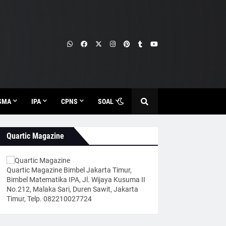
SMA
IPA
CPNS
SOAL
Quartic Magazine
Quartic Magazine Bimbel Jakarta Timur,
Bimbel Matematika IPA, Jl. Wijaya Kusuma II
No.212, Malaka Sari, Duren Sawit, Jakarta
Timur, Telp. 082210027724