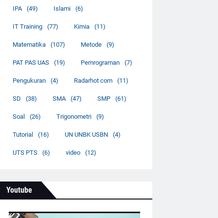
IPA
(49)
Islami
(6)
IT Training
(77)
Kimia
(11)
Matematika
(107)
Metode
(9)
PAT PAS UAS
(19)
Pemrograman
(7)
Pengukuran
(4)
Radarhot com
(11)
SD
(38)
SMA
(47)
SMP
(61)
Soal
(26)
Trigonometri
(9)
Tutorial
(16)
UN UNBK USBN
(4)
UTS PTS
(6)
video
(12)
Youtube