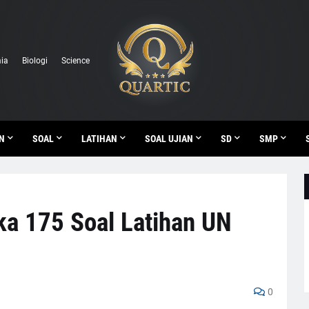
ia
Biologi
Science
N
SOAL
LATIHAN
SOAL UJIAN
SD
SMP
ka 175 Soal Latihan UN
0