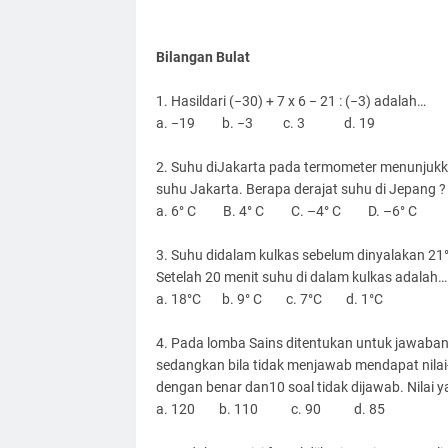
Bilangan Bulat
1. Hasildari (−30) + 7 x 6 − 21 : (−3) adalah…
a. −19
b. −3
c. 3
d. 19
2. Suhu diJakarta pada termometer menunjukka
suhu Jakarta. Berapa derajat suhu di Jepang ?
a. 6° C
B. 4° C
C. –4° C
D. –6° C
3. Suhu didalam kulkas sebelum dinyalakan 21° 
Setelah 20 menit suhu di dalam kulkas adalah…
a. 18°C
b. 9° C
c. 7°C
d. 1°C
4. Pada lomba Sains ditentukan untuk jawaban 
sedangkan bila tidak menjawab mendapat nilai-
dengan benar dan10 soal tidak dijawab. Nilai y
a. 120
b. 110
c. 90
d. 85