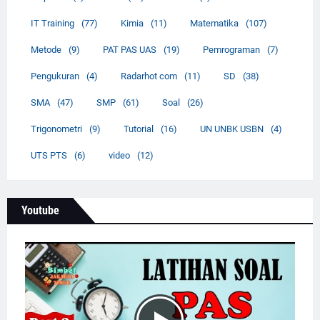
IT Training
(77)
Kimia
(11)
Matematika
(107)
Metode
(9)
PAT PAS UAS
(19)
Pemrograman
(7)
Pengukuran
(4)
Radarhot com
(11)
SD
(38)
SMA
(47)
SMP
(61)
Soal
(26)
Trigonometri
(9)
Tutorial
(16)
UN UNBK USBN
(4)
UTS PTS
(6)
video
(12)
Youtube