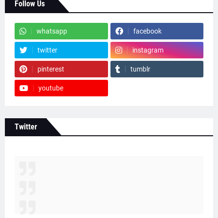
Follow Us
whatsapp
facebook
twitter
instagram
pinterest
tumblr
youtube
Twitter