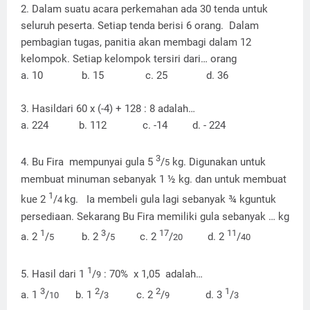
2. Dalam suatu acara perkemahan ada 30 tenda untuk
seluruh peserta. Setiap tenda berisi 6 orang.
Dalam
pembagian tugas, panitia akan membagi dalam 12
kelompok. Setiap kelompok tersiri dari… orang
a. 10
b. 15
c. 25
d. 36
3. Hasildari 60 x (-4) + 128 : 8 adalah…
a. 224
b. 112
c. -14
d. - 224
3
4. Bu Fira
mempunyai gula 5
/
kg. Digunakan untuk
5
membuat minuman sebanyak 1 ½ kg. dan untuk membuat
1
kue 2
/
kg.
Ia membeli gula lagi sebanyak ¾ kguntuk
4
persediaan. Sekarang Bu Fira memiliki gula sebanyak … kg
1
3
17
11
a. 2
/
b. 2
/
c.
2
/
d. 2
/
5
5
20
40
1
5. Hasil dari 1
/
: 70%
x 1,05
adalah…
9
3
2
2
1
a. 1
/
b. 1
/
c. 2
/
d. 3
/
10
3
9
3