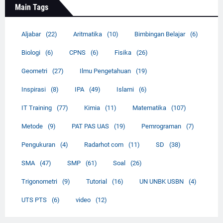
Main Tags
Aljabar
(22)
Aritmatika
(10)
Bimbingan Belajar
(6)
Biologi
(6)
CPNS
(6)
Fisika
(26)
Geometri
(27)
Ilmu Pengetahuan
(19)
Inspirasi
(8)
IPA
(49)
Islami
(6)
IT Training
(77)
Kimia
(11)
Matematika
(107)
Metode
(9)
PAT PAS UAS
(19)
Pemrograman
(7)
Pengukuran
(4)
Radarhot com
(11)
SD
(38)
SMA
(47)
SMP
(61)
Soal
(26)
Trigonometri
(9)
Tutorial
(16)
UN UNBK USBN
(4)
UTS PTS
(6)
video
(12)