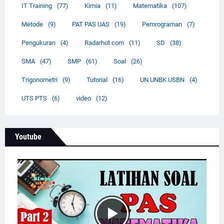
IT Training
(77)
Kimia
(11)
Matematika
(107)
Metode
(9)
PAT PAS UAS
(19)
Pemrograman
(7)
Pengukuran
(4)
Radarhot com
(11)
SD
(38)
SMA
(47)
SMP
(61)
Soal
(26)
Trigonometri
(9)
Tutorial
(16)
UN UNBK USBN
(4)
UTS PTS
(6)
video
(12)
Youtube