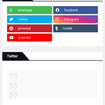
whatsapp
facebook
twitter
instagram
pinterest
tumblr
youtube
Twitter