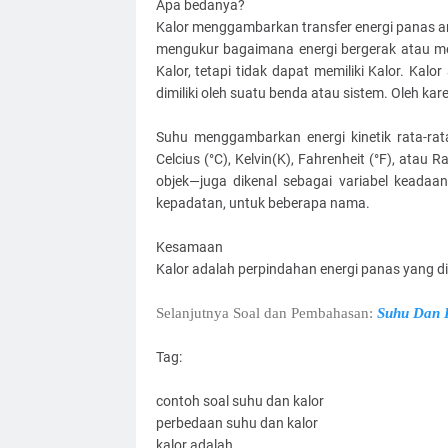
Apa bedanya?
Kalor menggambarkan transfer energi panas an
mengukur bagaimana energi bergerak atau me
Kalor, tetapi tidak dapat memiliki Kalor. Kal
dimiliki oleh suatu benda atau sistem. Oleh karen
Suhu menggambarkan energi kinetik rata-ra
Celcius (°C), Kelvin(K), Fahrenheit (°F), atau R
objek—juga dikenal sebagai variabel keadaan
kepadatan, untuk beberapa nama.
Kesamaan
Kalor adalah perpindahan energi panas yang d
Selanjutnya Soal dan Pembahasan:
Suhu Dan 
Tag:
contoh soal suhu dan kalor
perbedaan suhu dan kalor
kalor adalah