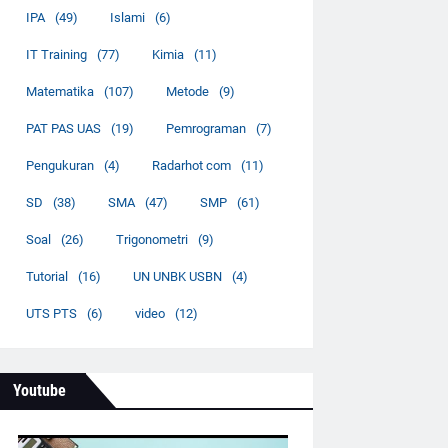
IPA
(49)
Islami
(6)
IT Training
(77)
Kimia
(11)
Matematika
(107)
Metode
(9)
PAT PAS UAS
(19)
Pemrograman
(7)
Pengukuran
(4)
Radarhot com
(11)
SD
(38)
SMA
(47)
SMP
(61)
Soal
(26)
Trigonometri
(9)
Tutorial
(16)
UN UNBK USBN
(4)
UTS PTS
(6)
video
(12)
Youtube