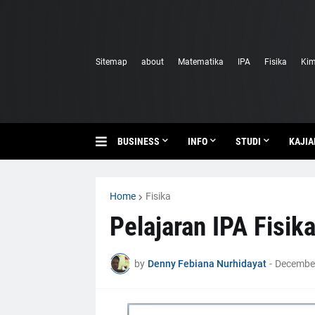
Sitemap
about
Matematika
IPA
Fisika
Kim
BUSINESS
INFO
STUDI
KAJIA
Home
Fisika
Pelajaran IPA Fisik
by
Denny Febiana Nurhidayat
-
December