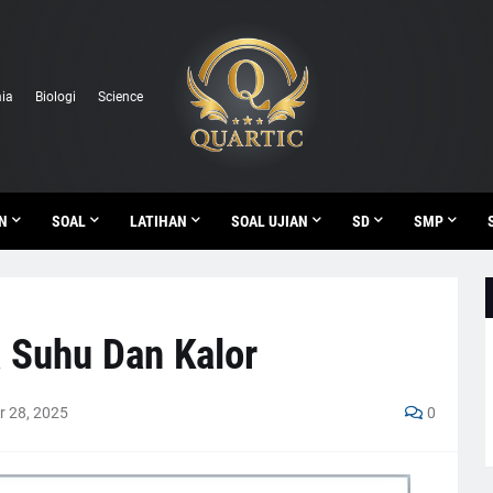
ia
Biologi
Science
N
SOAL
LATIHAN
SOAL UJIAN
SD
SMP
a Suhu Dan Kalor
 28, 2025
0