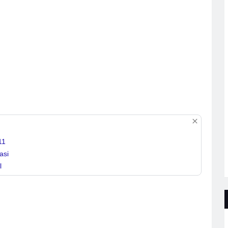
11
asi
l