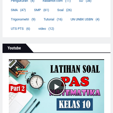
Pengukuran
(4)
Radarhot com
(11)
SD
(38)
SMA
(47)
SMP
(61)
Soal
(26)
Trigonometri
(9)
Tutorial
(16)
UN UNBK USBN
(4)
UTS PTS
(6)
video
(12)
Youtube