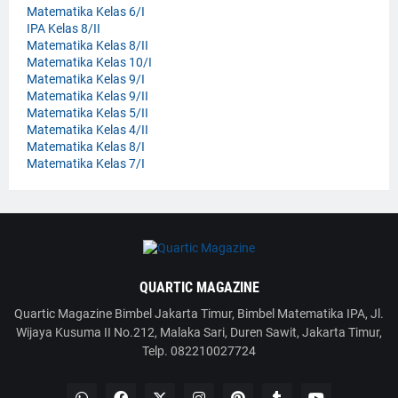
Matematika Kelas 6/I
IPA Kelas 8/II
Matematika Kelas 8/II
Matematika Kelas 10/I
Matematika Kelas 9/I
Matematika Kelas 9/II
Matematika Kelas 5/II
Matematika Kelas 4/II
Matematika Kelas 8/I
Matematika Kelas 7/I
QUARTIC MAGAZINE
Quartic Magazine Bimbel Jakarta Timur, Bimbel Matematika IPA, Jl.
Wijaya Kusuma II No.212, Malaka Sari, Duren Sawit, Jakarta Timur,
Telp. 082210027724