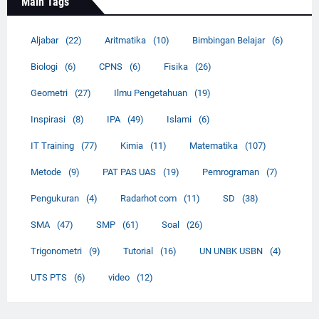
Main Tags
Aljabar
(22)
Aritmatika
(10)
Bimbingan Belajar
(6)
Biologi
(6)
CPNS
(6)
Fisika
(26)
Geometri
(27)
Ilmu Pengetahuan
(19)
Inspirasi
(8)
IPA
(49)
Islami
(6)
IT Training
(77)
Kimia
(11)
Matematika
(107)
Metode
(9)
PAT PAS UAS
(19)
Pemrograman
(7)
Pengukuran
(4)
Radarhot com
(11)
SD
(38)
SMA
(47)
SMP
(61)
Soal
(26)
Trigonometri
(9)
Tutorial
(16)
UN UNBK USBN
(4)
UTS PTS
(6)
video
(12)