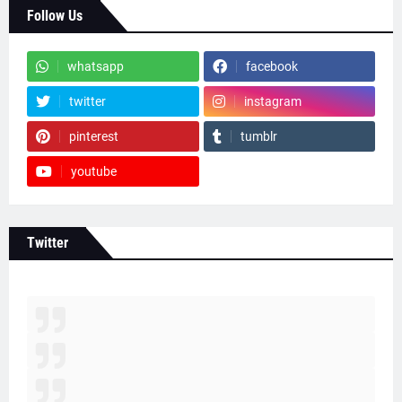
Follow Us
whatsapp
facebook
twitter
instagram
pinterest
tumblr
youtube
Twitter