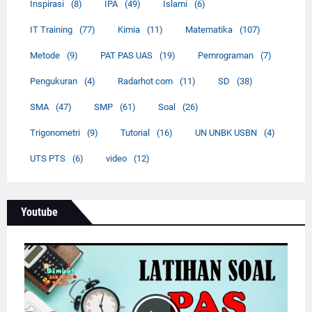
Inspirasi
(8)
IPA
(49)
Islami
(6)
IT Training
(77)
Kimia
(11)
Matematika
(107)
Metode
(9)
PAT PAS UAS
(19)
Pemrograman
(7)
Pengukuran
(4)
Radarhot com
(11)
SD
(38)
SMA
(47)
SMP
(61)
Soal
(26)
Trigonometri
(9)
Tutorial
(16)
UN UNBK USBN
(4)
UTS PTS
(6)
video
(12)
Youtube