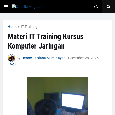
Home
IT Training
Materi IT Training Kursus
Komputer Jaringan
by
Denny Febiana Nurhidayat
-
December 28, 2025
0