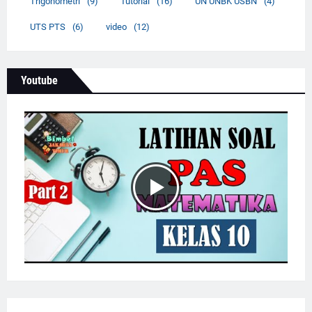
Trigonometri
(9)
Tutorial
(16)
UN UNBK USBN
(4)
UTS PTS
(6)
video
(12)
Youtube