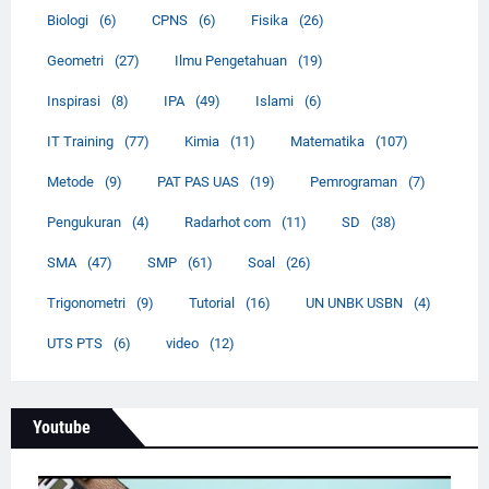
Biologi
(6)
CPNS
(6)
Fisika
(26)
Geometri
(27)
Ilmu Pengetahuan
(19)
Inspirasi
(8)
IPA
(49)
Islami
(6)
IT Training
(77)
Kimia
(11)
Matematika
(107)
Metode
(9)
PAT PAS UAS
(19)
Pemrograman
(7)
Pengukuran
(4)
Radarhot com
(11)
SD
(38)
SMA
(47)
SMP
(61)
Soal
(26)
Trigonometri
(9)
Tutorial
(16)
UN UNBK USBN
(4)
UTS PTS
(6)
video
(12)
Youtube