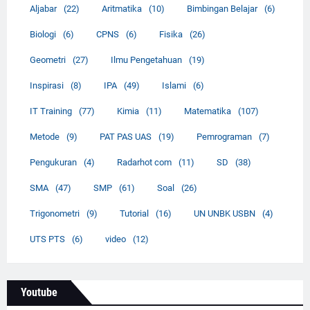
Aljabar
(22)
Aritmatika
(10)
Bimbingan Belajar
(6)
Biologi
(6)
CPNS
(6)
Fisika
(26)
Geometri
(27)
Ilmu Pengetahuan
(19)
Inspirasi
(8)
IPA
(49)
Islami
(6)
IT Training
(77)
Kimia
(11)
Matematika
(107)
Metode
(9)
PAT PAS UAS
(19)
Pemrograman
(7)
Pengukuran
(4)
Radarhot com
(11)
SD
(38)
SMA
(47)
SMP
(61)
Soal
(26)
Trigonometri
(9)
Tutorial
(16)
UN UNBK USBN
(4)
UTS PTS
(6)
video
(12)
Youtube