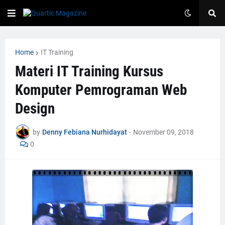
Home
IT Training
Materi IT Training Kursus
Komputer Pemrograman Web
Design
by
Denny Febiana Nurhidayat
-
November 09, 2018
0