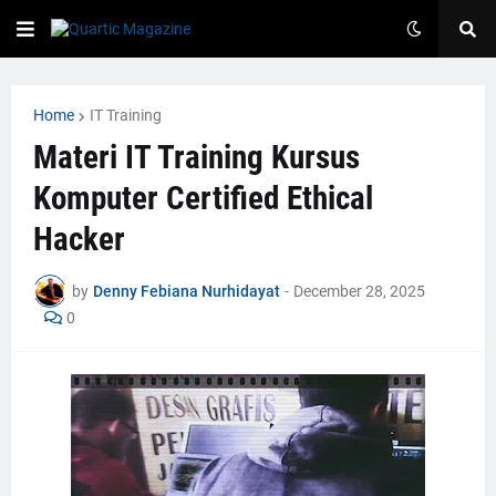
Home
IT Training
Materi IT Training Kursus
Komputer Certified Ethical
Hacker
by
Denny Febiana Nurhidayat
-
December 28, 2025
0