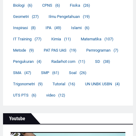
Biologi
(6)
CPNS
(6)
Fisika
(26)
Geometri
(27)
Ilmu Pengetahuan
(19)
Inspirasi
(8)
IPA
(49)
Islami
(6)
IT Training
(77)
Kimia
(11)
Matematika
(107)
Metode
(9)
PAT PAS UAS
(19)
Pemrograman
(7)
Pengukuran
(4)
Radarhot com
(11)
SD
(38)
SMA
(47)
SMP
(61)
Soal
(26)
Trigonometri
(9)
Tutorial
(16)
UN UNBK USBN
(4)
UTS PTS
(6)
video
(12)
Youtube