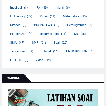
Inspirasi
(8)
IPA
(49)
Islami
(6)
IT Training
(77)
Kimia
(11)
Matematika
(107)
Metode
(9)
PAT PAS UAS
(19)
Pemrograman
(7)
Pengukuran
(4)
Radarhot com
(11)
SD
(38)
SMA
(47)
SMP
(61)
Soal
(26)
Trigonometri
(9)
Tutorial
(16)
UN UNBK USBN
(4)
UTS PTS
(6)
video
(12)
Youtube