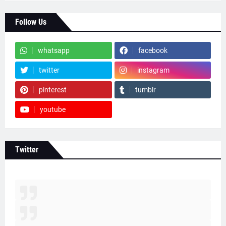
Follow Us
whatsapp
facebook
twitter
instagram
pinterest
tumblr
youtube
Twitter