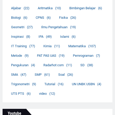
Aljabar
(22)
Aritmatika
(10)
Bimbingan Belajar
(6)
Biologi
(6)
CPNS
(6)
Fisika
(26)
Geometri
(27)
Ilmu Pengetahuan
(19)
Inspirasi
(8)
IPA
(49)
Islami
(6)
IT Training
(77)
Kimia
(11)
Matematika
(107)
Metode
(9)
PAT PAS UAS
(19)
Pemrograman
(7)
Pengukuran
(4)
Radarhot com
(11)
SD
(38)
SMA
(47)
SMP
(61)
Soal
(26)
Trigonometri
(9)
Tutorial
(16)
UN UNBK USBN
(4)
UTS PTS
(6)
video
(12)
Youtube