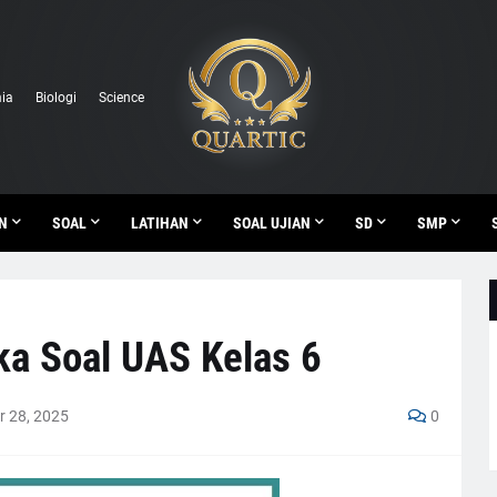
ia
Biologi
Science
N
SOAL
LATIHAN
SOAL UJIAN
SD
SMP
ka Soal UAS Kelas 6
 28, 2025
0