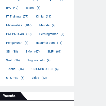
IPA
(49)
Islami
(6)
IT Training
(77)
Kimia
(11)
Matematika
(107)
Metode
(9)
PAT PAS UAS
(19)
Pemrograman
(7)
Pengukuran
(4)
Radarhot com
(11)
SD
(38)
SMA
(47)
SMP
(61)
Soal
(26)
Trigonometri
(9)
Tutorial
(16)
UN UNBK USBN
(4)
UTS PTS
(6)
video
(12)
Youtube