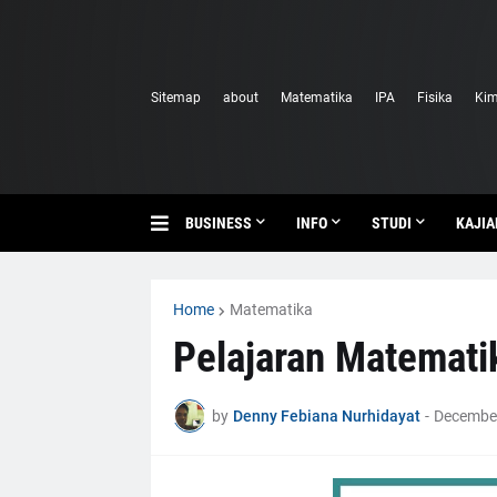
Sitemap
about
Matematika
IPA
Fisika
Kim
BUSINESS
INFO
STUDI
KAJIA
Home
Matematika
Pelajaran Matemati
by
Denny Febiana Nurhidayat
-
December