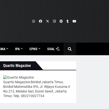
SMA
IPA
CPNS
SOAL
Quartic Magazine
Quartic Magazine Bimbel Jakarta Timur,
Bimbel Matematika IPA, Jl. Wijaya Kusuma II
No.212, Malaka Sari, Duren Sawit, Jakarta
Timur, Telp. 082210027724