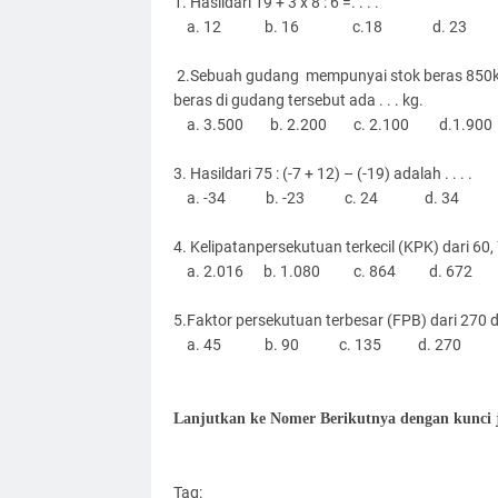
1. Hasildari 19 + 3 x 8 : 6 =. . . .
a. 12 b. 16 c.18 d. 23
2.Sebuah gudang mempunyai stok beras 850kg, 
beras di gudang tersebut ada . . . kg.
a. 3.500 b. 2.200 c. 2.100 d.1.900
3. Hasildari 75 : (-7 + 12) – (-19) adalah . . . .
a. -34 b. -23 c. 24 d. 34
4. Kelipatanpersekutuan terkecil (KPK) dari 60, 7
a. 2.016 b. 1.080 c. 864 d. 672
5.Faktor persekutuan terbesar (FPB) dari 270 da
a. 45 b. 90 c. 135 d. 270
Lanjutkan ke Nomer Berikutnya dengan kunci
Tag: