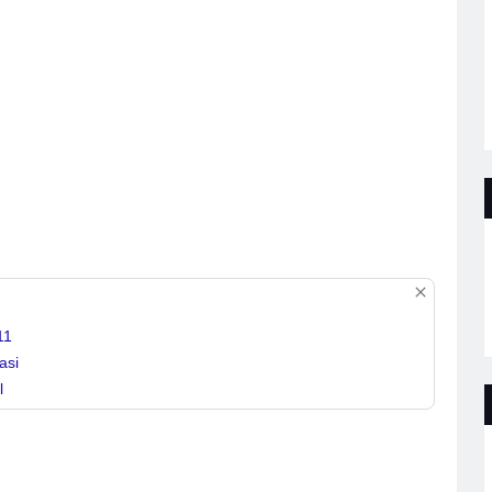
11
asi
l