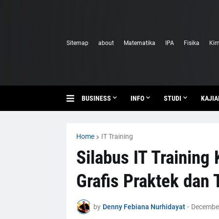
Sitemap
about
Matematika
IPA
Fisika
Kim
BUSINESS
INFO
STUDI
KAJIA
Home
IT Training
Silabus IT Training
Grafis Praktek dan 
by
Denny Febiana Nurhidayat
-
December