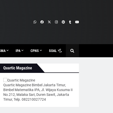
SMA
IPA
CPNS
SOAL
Quartic Magazine
Quartic Magazine Bimbel Jakarta Timur,
Bimbel Matematika IPA, Jl. Wijaya Kusuma II
No.212, Malaka Sari, Duren Sawit, Jakarta
Timur, Telp. 082210027724