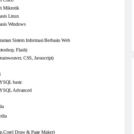
h Mikrotik
asis Linux
basis Windows
raman Sistem Informasi Berbasis Web
toshop, Flash)
eamweaver, CSS, Javascript)
S
YSQL basic
MYSQL Advanced
ia
edia
op,Corel Draw & Page Maker)