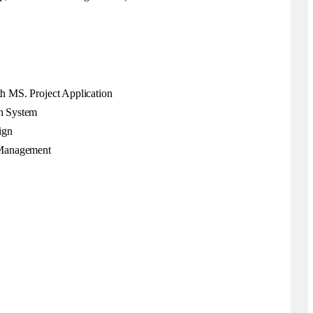
 MS. Project Application
n System
ign
 Management