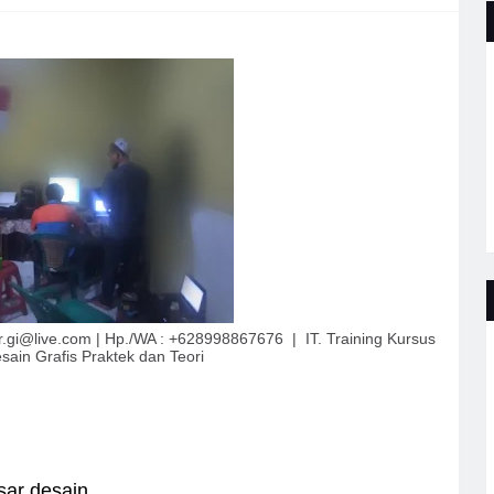
er.gi@live.com | Hp./WA : +628998867676 | IT. Training Kursus
ain Grafis Praktek dan Teori
ar desain