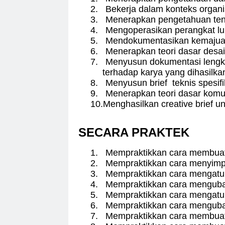
2.
Bekerja dalam konteks organi
3.
Menerapkan pengetahuan ten
4.
Mengoperasikan perangkat lun
5.
Mendokumentasikan kemajuan
6.
Menerapkan teori dasar desai
7.
Menyusun dokumentasi lengka
terhadap karya yang dihasilka
8.
Menyusun brief teknis spesifi
9.
Menerapkan teori dasar komu
10.
Menghasilkan creative brief 
SECARA PRAKTEK
1.
Mempraktikkan cara membua
2.
Mempraktikkan cara menyim
3.
Mempraktikkan cara mengatu
4.
Mempraktikkan cara mengub
5.
Mempraktikkan cara mengatur
6.
Mempraktikkan cara mengubah
7.
Mempraktikkan cara membuat