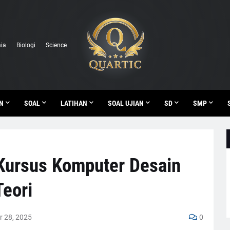
ia
Biologi
Science
N
SOAL
LATIHAN
SOAL UJIAN
SD
SMP
 Kursus Komputer Desain
Teori
 28, 2025
0