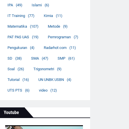
IPA
(49)
Islami
(6)
IT Training
(77)
Kimia
(11)
Matematika
(107)
Metode
(9)
PAT PAS UAS
(19)
Pemrograman
(7)
Pengukuran
(4)
Radarhot com
(11)
SD
(38)
SMA
(47)
SMP
(61)
Soal
(26)
Trigonometri
(9)
Tutorial
(16)
UN UNBK USBN
(4)
UTS PTS
(6)
video
(12)
Youtube