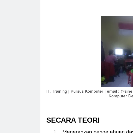
IT. Training | Kursus Komputer | email : @sin
Komputer Des
SECARA TEORI
1.
Menerapkan pengetahuan das