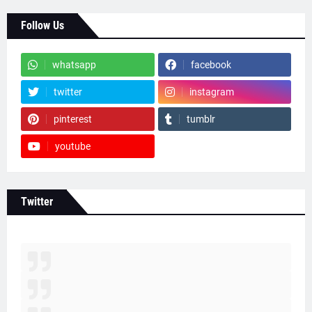
Follow Us
whatsapp
facebook
twitter
instagram
pinterest
tumblr
youtube
Twitter