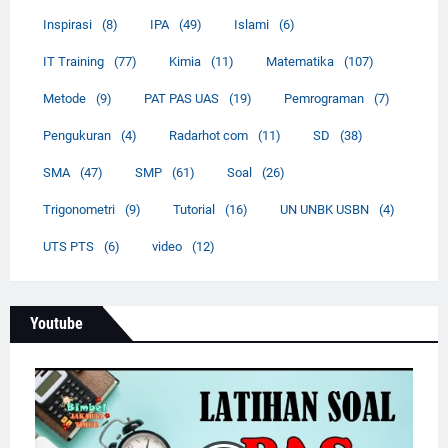
Inspirasi
(8)
IPA
(49)
Islami
(6)
IT Training
(77)
Kimia
(11)
Matematika
(107)
Metode
(9)
PAT PAS UAS
(19)
Pemrograman
(7)
Pengukuran
(4)
Radarhot com
(11)
SD
(38)
SMA
(47)
SMP
(61)
Soal
(26)
Trigonometri
(9)
Tutorial
(16)
UN UNBK USBN
(4)
UTS PTS
(6)
video
(12)
Youtube