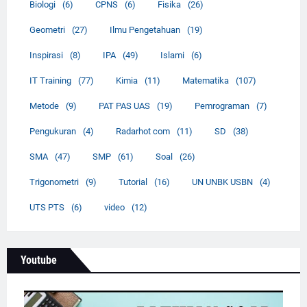
Biologi
(6)
CPNS
(6)
Fisika
(26)
Geometri
(27)
Ilmu Pengetahuan
(19)
Inspirasi
(8)
IPA
(49)
Islami
(6)
IT Training
(77)
Kimia
(11)
Matematika
(107)
Metode
(9)
PAT PAS UAS
(19)
Pemrograman
(7)
Pengukuran
(4)
Radarhot com
(11)
SD
(38)
SMA
(47)
SMP
(61)
Soal
(26)
Trigonometri
(9)
Tutorial
(16)
UN UNBK USBN
(4)
UTS PTS
(6)
video
(12)
Youtube