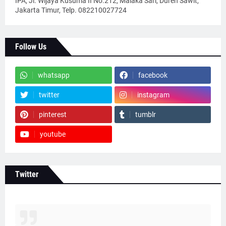
IPA, Jl. Wijaya Kusuma II No.212, Malaka Sari, Duren Sawit,
Jakarta Timur, Telp. 082210027724
Follow Us
whatsapp
facebook
twitter
instagram
pinterest
tumblr
youtube
Twitter