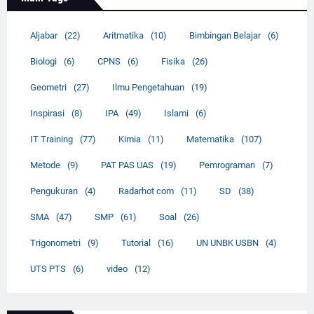
Aljabar
(22)
Aritmatika
(10)
Bimbingan Belajar
(6)
Biologi
(6)
CPNS
(6)
Fisika
(26)
Geometri
(27)
Ilmu Pengetahuan
(19)
Inspirasi
(8)
IPA
(49)
Islami
(6)
IT Training
(77)
Kimia
(11)
Matematika
(107)
Metode
(9)
PAT PAS UAS
(19)
Pemrograman
(7)
Pengukuran
(4)
Radarhot com
(11)
SD
(38)
SMA
(47)
SMP
(61)
Soal
(26)
Trigonometri
(9)
Tutorial
(16)
UN UNBK USBN
(4)
UTS PTS
(6)
video
(12)