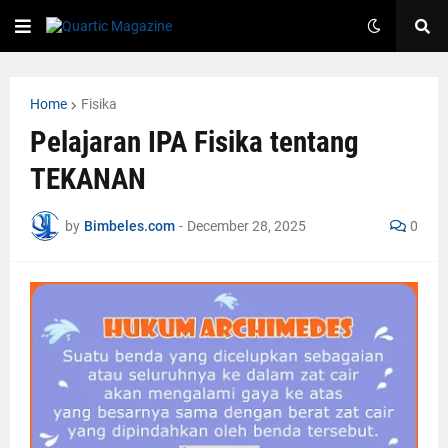
Home
Fisika
Pelajaran IPA Fisika tentang
TEKANAN
by
Bimbeles.com
-
December 28, 2025
0