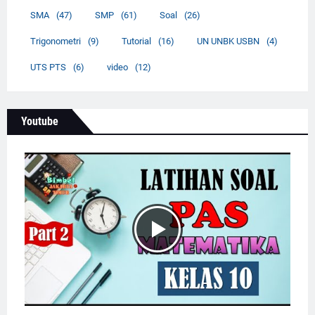
SMA
(47)
SMP
(61)
Soal
(26)
Trigonometri
(9)
Tutorial
(16)
UN UNBK USBN
(4)
UTS PTS
(6)
video
(12)
Youtube