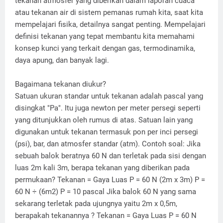
tekanan atmosfer yang diberikan dalam laporan cuaca
atau tekanan air di sistem pemanas rumah kita, saat kita
mempelajari fisika, detailnya sangat penting. Mempelajari
definisi tekanan yang tepat membantu kita memahami
konsep kunci yang terkait dengan gas, termodinamika,
daya apung, dan banyak lagi.
Bagaimana tekanan diukur?
Satuan ukuran standar untuk tekanan adalah pascal yang
disingkat "Pa". Itu juga newton per meter persegi seperti
yang ditunjukkan oleh rumus di atas. Satuan lain yang
digunakan untuk tekanan termasuk pon per inci persegi
(psi), bar, dan atmosfer standar (atm). Contoh soal: Jika
sebuah balok beratnya 60 N dan terletak pada sisi dengan
luas 2m kali 3m, berapa tekanan yang diberikan pada
permukaan? Tekanan = Gaya Luas P = 60 N (2m x 3m) P =
60 N ÷ (6m2) P = 10 pascal Jika balok 60 N yang sama
sekarang terletak pada ujungnya yaitu 2m x 0,5m,
berapakah tekanannya ? Tekanan = Gaya Luas P = 60 N