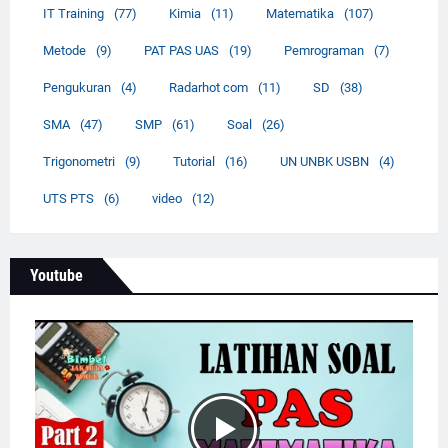
IT Training
(77)
Kimia
(11)
Matematika
(107)
Metode
(9)
PAT PAS UAS
(19)
Pemrograman
(7)
Pengukuran
(4)
Radarhot com
(11)
SD
(38)
SMA
(47)
SMP
(61)
Soal
(26)
Trigonometri
(9)
Tutorial
(16)
UN UNBK USBN
(4)
UTS PTS
(6)
video
(12)
Youtube