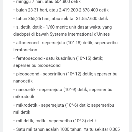
minggu 7 hari, atau 604.800 detik
bulan 28-31 hari, atau 2.419.200-2.678.400 detik
tahun 365,25 hari, atau sekitar 31.557.600 detik
s, detik, detik - 1/60 menit; unit dasar waktu yang
diadopsi di bawah Systeme International d'Unites
attosecond - sepersejuta (10^-18) detik; seperseribu
femtosekon
femtosecond - satu kuadriliun (10^-15) detik;
seperseribu picosecond
picosecond - sepertriliun (10^-12) detik; seperseribu
nanodetik
nanodetik - sepersejuta (10^-9) detik; seperseribu
mikrodetik
mikrodetik - sepersejuta (10^-6) detik; seperseribu
milidetik
milidetik, mdtk - seperseribu (10^-3) detik
Satu militahun adalah 1000 tahun. Yaitu sekitar 0,365