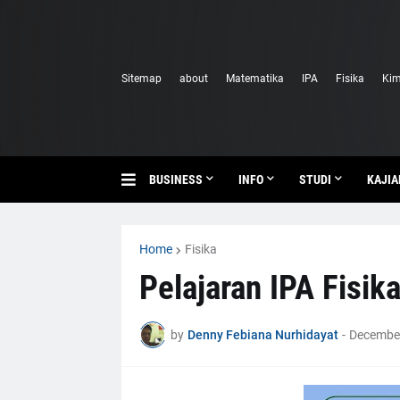
Sitemap
about
Matematika
IPA
Fisika
Kim
BUSINESS
INFO
STUDI
KAJIA
Home
Fisika
Pelajaran IPA Fisika
by
Denny Febiana Nurhidayat
-
December