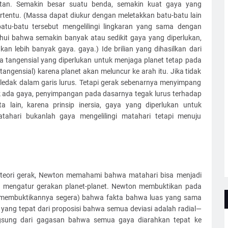
atan. Semakin besar suatu benda, semakin kuat gaya yang
rtentu. (Massa dapat diukur dengan meletakkan batu-batu lain
tu-batu tersebut mengelilingi lingkaran yang sama dengan
hui bahwa semakin banyak atau sedikit gaya yang diperlukan,
 lebih banyak gaya. gaya.) Ide brilian yang dihasilkan dari
a tangensial yang diperlukan untuk menjaga planet tetap pada
tangensial) karena planet akan meluncur ke arah itu. Jika tidak
ledak dalam garis lurus. Tetapi gerak sebenarnya menyimpang
ak ada gaya, penyimpangan pada dasarnya tegak lurus terhadap
 lain, karena prinsip inersia, gaya yang diperlukan untuk
atahari bukanlah gaya mengelilingi matahari tetapi menuju
 teori gerak, Newton memahami bahwa matahari bisa menjadi
g mengatur gerakan planet-planet. Newton membuktikan pada
at membuktikannya segera) bahwa fakta bahwa luas yang sama
ang tepat dari proposisi bahwa semua deviasi adalah radial—
gsung dari gagasan bahwa semua gaya diarahkan tepat ke