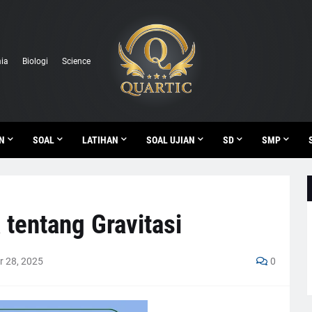
ia
Biologi
Science
N
SOAL
LATIHAN
SOAL UJIAN
SD
SMP
 tentang Gravitasi
 28, 2025
0