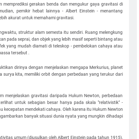
m memprediksi gerakan benda dan mengukur gaya gravitasi di
mudian, pemikir hebat lainnya - Albert Einstein - menantang
lebih akurat untuk memahami gravitasi.
uangwaktu, struktur alam semesta itu sendiri. Ruang melengkung
an pada seprai, dan objek yang lebih masif seperti bintang atau
ek yang mudah diamati di teleskop - pembelokan cahaya atau
assa tersebut .
buktikan dirinya dengan menjelaskan mengapa Merkurius, planet
a surya kita, memiliki orbit dengan perbedaan yang terukur dari
lam menjelaskan gravitasi daripada Hukum Newton, perbedaan
ihat untuk sebagian besar hanya pada skala "relativistik" -
tau kecepatan mendekati cahaya. Oleh karena itu Hukum Newton
nggambarkan banyak situasi dunia nyata yang mungkin dihadapi
elativitas umum (diusulkan oleh Albert Einstein pada tahun 1915),