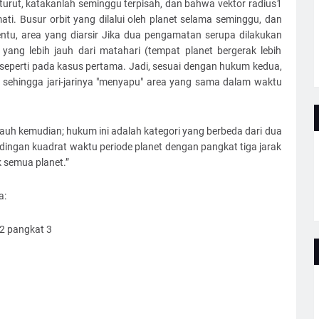
t-turut, katakanlah seminggu terpisah, dan bahwa vektor radius1
mati. Busur orbit yang dilalui oleh planet selama seminggu, dan
entu, area yang diarsir Jika dua pengamatan serupa dilakukan
yang lebih jauh dari matahari (tempat planet bergerak lebih
 seperti pada kasus pertama. Jadi, sesuai dengan hukum kedua,
a sehingga jari-jarinya "menyapu" area yang sama dalam waktu
jauh kemudian; hukum ini adalah kategori yang berbeda dari dua
dingan kuadrat waktu periode planet dengan pangkat tiga jarak
k semua planet.”
a:
R2 pangkat 3