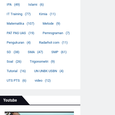
IPA
(49)
Islami
(6)
IT Training
(77)
Kimia
(11)
Matematika
(107)
Metode
(9)
PAT PAS UAS
(19)
Pemrograman
(7)
Pengukuran
(4)
Radarhot com
(11)
SD
(38)
SMA
(47)
SMP
(61)
Soal
(26)
Trigonometri
(9)
Tutorial
(16)
UN UNBK USBN
(4)
UTS PTS
(6)
video
(12)
Youtube