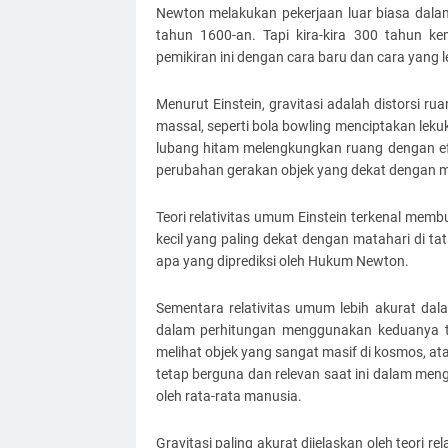
Newton melakukan pekerjaan luar biasa dala
tahun 1600-an. Tapi kira-kira 300 tahun ke
pemikiran ini dengan cara baru dan cara yang 
Menurut Einstein, gravitasi adalah distorsi r
massal, seperti bola bowling menciptakan lekuk
lubang hitam melengkungkan ruang dengan ef
perubahan gerakan objek yang dekat dengan m
Teori relativitas umum Einstein terkenal mem
kecil yang paling dekat dengan matahari di tat
apa yang diprediksi oleh Hukum Newton.
Sementara relativitas umum lebih akurat da
dalam perhitungan menggunakan keduanya terl
melihat objek yang sangat masif di kosmos, a
tetap berguna dan relevan saat ini dalam me
oleh rata-rata manusia.
Gravitasi paling akurat dijelaskan oleh teori r