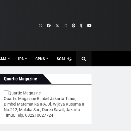
SMA
IPA
CPNS
SOAL
Quartic Magazine
Quartic Magazine Bimbel Jakarta Timur,
Bimbel Matematika IPA, Jl. Wijaya Kusuma II
No.212, Malaka Sari, Duren Sawit, Jakarta
Timur, Telp. 082210027724