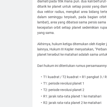
diamati pada titik mana pun. dua kali berturu
ditarik ke planet untuk setiap posisi yang dia
dua vektor radius, mengikat area bidang tert
dalam seminggu terpisah, pada bagian orbit 
lambat), area yang dibatasi sama persis sama
kecepatan orbit setiap planet sedemikian rup
yang sama.
Akhirnya, hukum ketiga ditemukan oleh Kepler 
lainnya, Hukum III Kepler menyatakan, “Perban
planet tersebut ke matahari adalah sama untu
Dari hukum ini ditentukan rumus persamaanny
T1 kuadrat / T2 kuadrat = R1 pangkat 3 / 
T1: periode revolusi planet 1
T2: periode revolusi planet 2
R1: jarak rata-rata planet 1 ke matahari
R2: jarak rata-rata planet 2 ke matahari