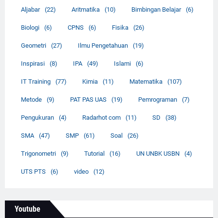
Aljabar
(22)
Aritmatika
(10)
Bimbingan Belajar
(6)
Biologi
(6)
CPNS
(6)
Fisika
(26)
Geometri
(27)
Ilmu Pengetahuan
(19)
Inspirasi
(8)
IPA
(49)
Islami
(6)
IT Training
(77)
Kimia
(11)
Matematika
(107)
Metode
(9)
PAT PAS UAS
(19)
Pemrograman
(7)
Pengukuran
(4)
Radarhot com
(11)
SD
(38)
SMA
(47)
SMP
(61)
Soal
(26)
Trigonometri
(9)
Tutorial
(16)
UN UNBK USBN
(4)
UTS PTS
(6)
video
(12)
Youtube