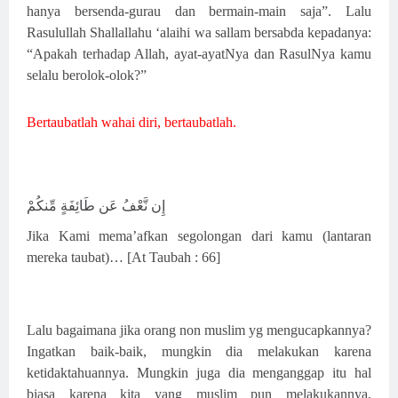
hanya bersenda-gurau dan bermain-main saja”. Lalu
Rasulullah Shallallahu ‘alaihi wa sallam bersabda kepadanya:
“Apakah terhadap Allah, ayat-ayatNya dan RasulNya kamu
selalu berolok-olok?”
Bertaubatlah wahai diri, bertaubatlah.
إِن نَّعْفُ عَن طَائِفَةٍ مِّنكُمْ
Jika Kami mema’afkan segolongan dari kamu (lantaran
mereka taubat)… [At Taubah : 66]
Lalu bagaimana jika orang non muslim yg mengucapkannya?
Ingatkan baik-baik, mungkin dia melakukan karena
ketidaktahuannya. Mungkin juga dia menganggap itu hal
biasa karena kita yang muslim pun melakukannya.