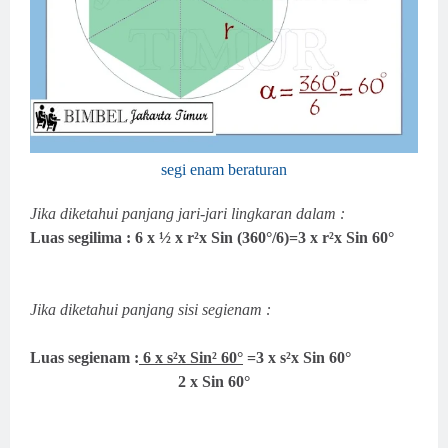
segi enam beraturan
Jika diketahui panjang jari-jari lingkaran dalam :
Luas segilima : 6 x ½ x r²x Sin (360°/6)=3 x
r²x Sin 60°
Jika diketahui panjang sisi segienam :
Luas segienam :
6 x s²x Sin² 60°
=3 x s²x
Sin 60°
2 x Sin 60°