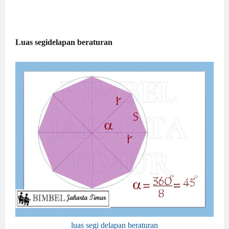
Luas segidelapan beraturan
luas segi delapan beraturan