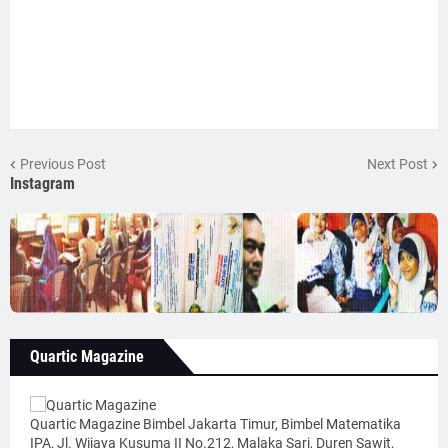
Previous Post
Next Post
Instagram
Quartic Magazine
Quartic Magazine Bimbel Jakarta Timur, Bimbel Matematika
IPA, Jl. Wijaya Kusuma II No.212, Malaka Sari, Duren Sawit,