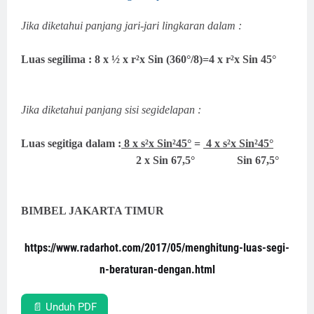
Jika diketahui panjang jari-jari lingkaran dalam :
Luas segilima : 8 x ½ x r²x Sin (360°/8)=4 x
r²x Sin 45°
Jika diketahui panjang sisi segidelapan :
Luas segitiga dalam :
8 x s²x Sin²45°
=
4 x s²x Sin²45°
2 x Sin 67,5°
Sin 67,5°
BIMBEL JAKARTA TIMUR
https://www.radarhot.com/2017/05/menghitung-luas-segi-
n-beraturan-dengan.html
📄 Unduh PDF