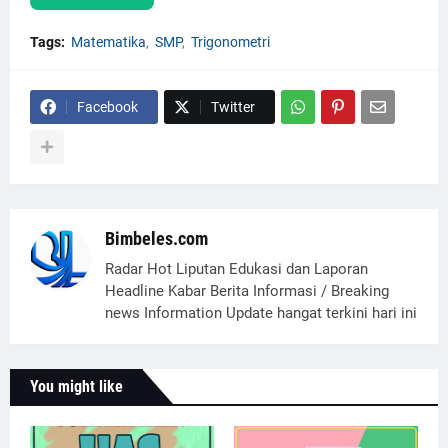
Tags:
Matematika
SMP
Trigonometri
Facebook
Twitter
Bimbeles.com
Radar Hot Liputan Edukasi dan Laporan
Headline Kabar Berita Informasi / Breaking
news Information Update hangat terkini hari ini
You might like