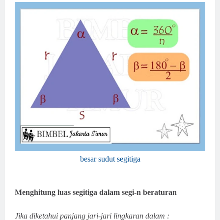
besar sudut segitiga
Menghitung luas segitiga dalam segi-n beraturan
Jika diketahui panjang jari-jari lingkaran dalam :