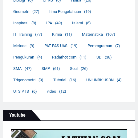
Biologi
(6)
CPNS
(6)
Fisika
(26)
Geometri
(27)
Ilmu Pengetahuan
(19)
Inspirasi
(8)
IPA
(49)
Islami
(6)
IT Training
(77)
Kimia
(11)
Matematika
(107)
Metode
(9)
PAT PAS UAS
(19)
Pemrograman
(7)
Pengukuran
(4)
Radarhot com
(11)
SD
(38)
SMA
(47)
SMP
(61)
Soal
(26)
Trigonometri
(9)
Tutorial
(16)
UN UNBK USBN
(4)
UTS PTS
(6)
video
(12)
Youtube