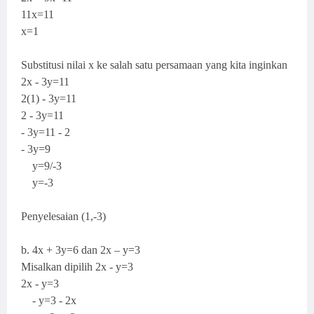
11x=11
x=1
Substitusi nilai x ke salah satu persamaan yang kita inginkan
2x - 3y=11
2(1) - 3y=11
2 - 3y=11
- 3y=11 - 2
- 3y=9
y=9/-3
y=-3
Penyelesaian (1,-3)
b. 4x + 3y=6 dan 2x – y=3
Misalkan dipilih 2x - y=3
2x - y=3
- y=3 - 2x