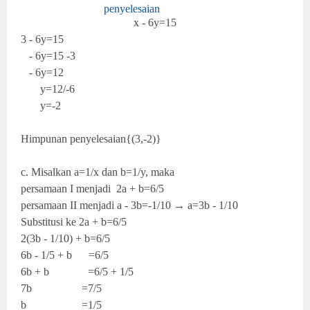
penyelesaian
x - 6y=15
3 - 6y=15
- 6y=15 -3
- 6y=12
y=12/-6
y=-2
Himpunan penyelesaian{(3,-2)}
c. Misalkan a=1/x dan b=1/y, maka
persamaan I menjadi 2a + b=6/5
persamaan II menjadi a - 3b=-1/10 → a=3b - 1/10
Substitusi ke 2a + b=6/5
2(3b - 1/10) + b=6/5
6b - 1/5 + b =6/5
6b + b =6/5 + 1/5
7b =7/5
b =1/5