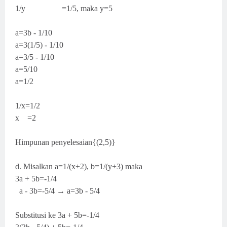
1/y =1/5, maka y=5
a=3b - 1/10
a=3(1/5) - 1/10
a=3/5 - 1/10
a=5/10
a=1/2
1/x=1/2
x =2
Himpunan penyelesaian{(2,5)}
d. Misalkan a=1/(x+2), b=1/(y+3) maka
3a + 5b=-1/4
a - 3b=-5/4 → a=3b - 5/4
Substitusi ke 3a + 5b=-1/4