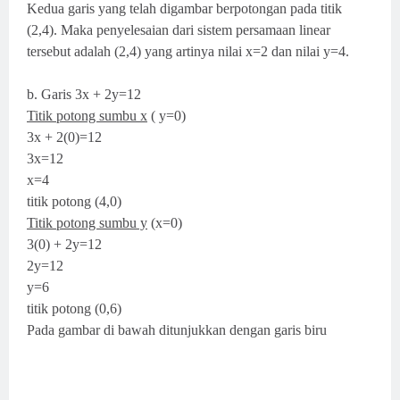
Kedua garis yang telah digambar berpotongan pada titik
(2,4). Maka penyelesaian dari sistem persamaan linear
tersebut adalah (2,4) yang artinya nilai x=2 dan nilai y=4.
b. Garis 3x + 2y=12
Titik potong sumbu x
( y=0)
3x + 2(0)=12
3x=12
x=4
titik potong (4,0)
Titik potong sumbu y
(x=0)
3(0) + 2y=12
2y=12
y=6
titik potong (0,6)
Pada gambar di bawah ditunjukkan dengan garis biru