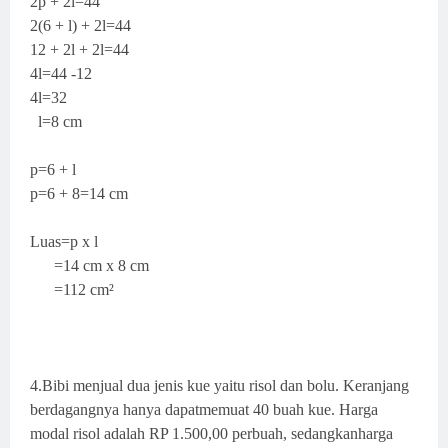
2p + 2l=44
2(6 + l) + 2l=44
12 + 2l + 2l=44
4l=44 -12
4l=32
l=8 cm
p=6 + l
p=6 + 8=14 cm
Luas=p x l
=14 cm x 8 cm
=112 cm²
4.Bibi menjual dua jenis kue yaitu risol dan bolu. Keranjang
berdagangnya hanya dapatmemuat 40 buah kue. Harga
modal risol adalah RP 1.500,00 perbuah, sedangkanharga