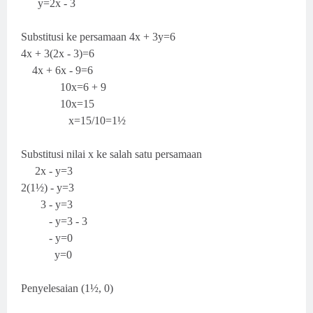
y=2x - 3
Substitusi ke persamaan 4x + 3y=6
4x + 3(2x - 3)=6
4x + 6x - 9=6
10x=6 + 9
10x=15
x=15/10=1½
Substitusi nilai x ke salah satu persamaan
2x - y=3
2(1½) - y=3
3 - y=3
- y=3 - 3
- y=0
y=0
Penyelesaian (1½, 0)