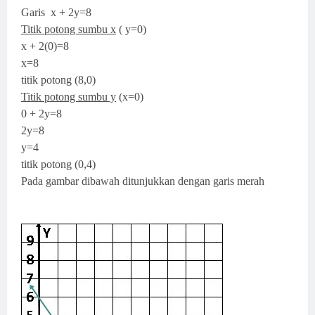
Garis x + 2y=8
Titik potong sumbu x
( y=0)
x + 2(0)=8
x=8
titik potong (8,0)
Titik potong sumbu y
(x=0)
0 + 2y=8
2y=8
y=4
titik potong (0,4)
Pada gambar dibawah ditunjukkan dengan garis merah