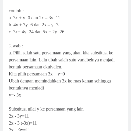
contoh :
a. 3x + y=0 dan
2x – 3y=11
b.
4x + 3y=6 dan 2x – y=3
c.
3x+ 4y=24 dan 5x + 2y=2
6
Jawab :
a. Pilih salah satu persamaan yang akan kita substitusi ke
persamaan lain. Lalu ubah salah satu variabelnya menjadi
bentuk persamaan ekuivalen.
Kita pilih persamaan 3x + y=0
Ubah dengan memindahkan 3x ke ruas kanan sehingga
bentuknya menjadi
y=- 3x
Substitusi nilai y ke persamaan yang lain
2x - 3y=11
2x - 3 (-3x)=11
2x + 9x=11