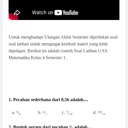
Untuk menghadapi Ulangan Akhir Semester diperlukan soal-
soal latihan untuk mengingat kembali materi yang telah
dipelajari. Berikut ini adalah contoh Soal Latihan UAS
Matematika Kelas 4 Semester 1.
1. Pecahan sederhana dari 0,56 adalah....
a. ⁵/₆ b. ⁵/₇ c. ⁷/₂₀ d. ¹⁴/₂₅
2. Bentuk persen dari pecahan ³/₅ adalah...