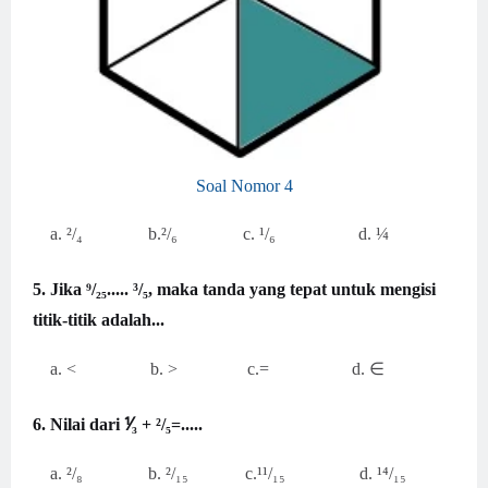
Soal Nomor 4
a. ²/₄ b.²/₆ c. ¹/₆ d. ¼
5. Jika ⁹/₂₅..... ³/₅, maka tanda yang tepat untuk mengisi
titik-titik adalah...
a. < b. > c.= d. ∈
6. Nilai dari ⅟₃ + ²/₅=.....
a. ²/₈ b. ²/₁₅ c.¹¹/₁₅ d. ¹⁴/₁₅