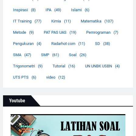
Inspirasi
(8)
IPA
(49)
Islami
(6)
IT Training
(77)
Kimia
(11)
Matematika
(107)
Metode
(9)
PAT PAS UAS
(19)
Pemrograman
(7)
Pengukuran
(4)
Radarhot com
(11)
SD
(38)
SMA
(47)
SMP
(61)
Soal
(26)
Trigonometri
(9)
Tutorial
(16)
UN UNBK USBN
(4)
UTS PTS
(6)
video
(12)
Youtube