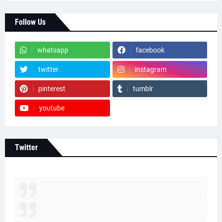
Follow Us
whatsapp
facebook
twitter
instagram
pinterest
tumblr
youtube
Twitter