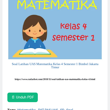
Soal Latihan UAS Matematika Kelas 4 Semester 1 Bimbel Jakarta
Timur
https://www.radarhot.com/2018/11/soal-latihan-uas-matematika-kelas-4.html
📄 Unduh PDF