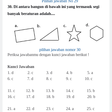
Pilihan jawaban No 29
30.
Di antara bangun di bawah ini yang termasuk segi
banyak beraturan adalah....
pilihan jawaban nomor 30
Periksa jawabanmu dengan kunci jawaban berikut !
Kunci Jawaban
1. d
2. c
3. d
4. b
5. a
6. c
7. d
8. c
9. c
10. c
11. c
12. b
13. b
14. c
15. b
16. c
17. d
18. b
19. d
20. b
21. a
22. d
23. c
24. a
25. c