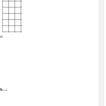
an
lah….