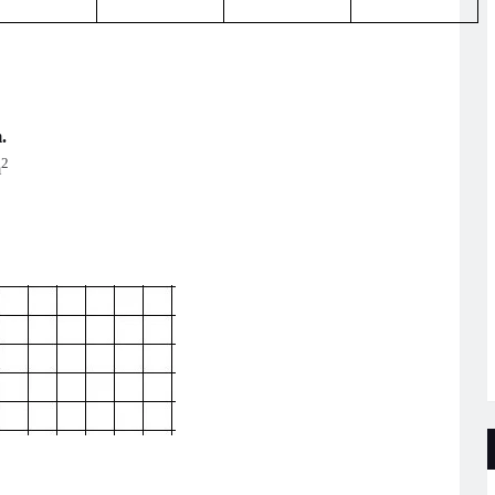
m.
2
m