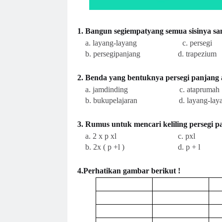
1. Bangun segiempatyang semua sisinya s
a. layang-layang c. persegi
b. persegipanjang d. trapezium
2. Benda yang bentuknya persegi panjang
a. jamdinding c. ataprumah
b. bukupelajaran d. layang-laya
3. Rumus untuk mencari keliling persegi 
a. 2 x p xl c. pxl
b. 2x ( p +l ) d. p + l
4.Perhatikan gambar berikut !