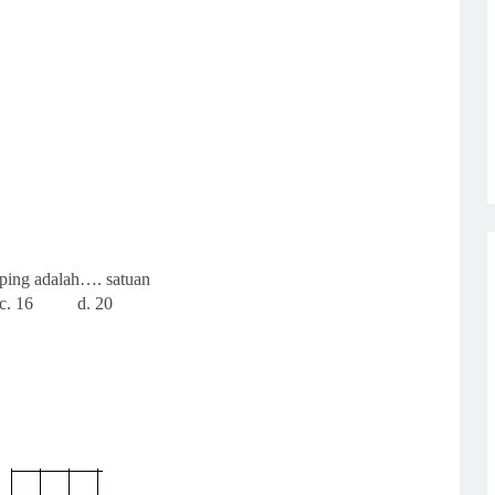
ing adalah…. satuan
 16 d. 20