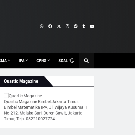
SMA
IPA
CPNS
SOAL
Quartic Magazine
Quartic Magazine Bimbel Jakarta Timur,
Bimbel Matematika IPA, Jl. Wijaya Kusuma II
No.212, Malaka Sari, Duren Sawit, Jakarta
Timur, Telp. 082210027724