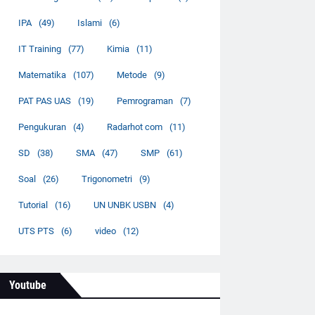
IPA
(49)
Islami
(6)
IT Training
(77)
Kimia
(11)
Matematika
(107)
Metode
(9)
PAT PAS UAS
(19)
Pemrograman
(7)
Pengukuran
(4)
Radarhot com
(11)
SD
(38)
SMA
(47)
SMP
(61)
Soal
(26)
Trigonometri
(9)
Tutorial
(16)
UN UNBK USBN
(4)
UTS PTS
(6)
video
(12)
Youtube